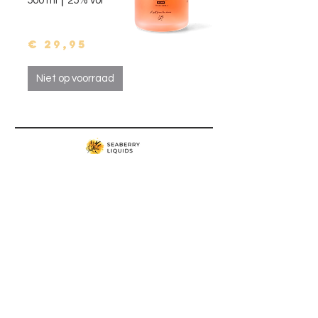
500 ml ⎮ 25% vol
€ 29,95
Niet op voorraad
Waar kopen?
INFO@SEABERRYLIQUIDS.COM
SEABERRY LIQUIDS BV
ZEELAAN 331/0201
8670 KOKSIJDE
BELGIË