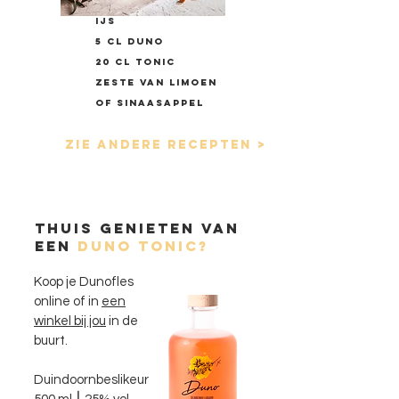
IJS
5 cl DUNo
20 cl Tonic
zeste van limoen
of sinaasappel
Zie andere recepten >
thuis genieten van
een
duno tonic?
Koop je Dunofles
online of in
een
winkel bij jou
in de
buurt.
Duindoornbeslikeur